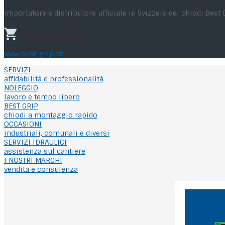
Importatore e distributore ufficiale in Svizzera dei chiodi Best 
Online-Shop
www.best-grip.ch
SERVIZI
affidabilità e professionalità
NOLEGGIO
lavoro e tempo libero
BEST GRIP
chiodi a montaggio rapido
OCCASIONI
industriali, comunali e diversi
SERVIZI IDRAULICI
assistenza sul cantiere
I NOSTRI MARCHI
vendita e consulenza