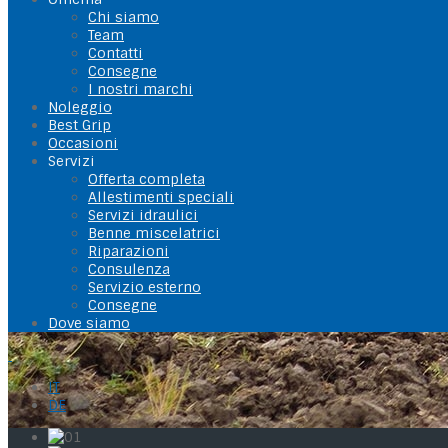
Chi siamo
Team
Contatti
Consegne
I nostri marchi
Noleggio
Best Grip
Occasioni
Servizi
Offerta completa
Allestimenti speciali
Servizi idraulici
Benne miscelatrici
Riparazioni
Consulenza
Servizio esterno
Consegne
Dove siamo
IT
DE