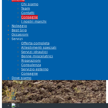
Chi siamo
Team
Contatti
Consegne
I nostri marchi
Noleggio
Best Grip
Occasioni
Servizi
Offerta completa
Allestimenti speciali
Servizi idraulici
Benne miscelatrici
Riparazioni
Consulenza
Servizio esterno
Consegne
Dove siamo
IT
DE