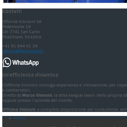
Contatti
Officina Visinoni SA
Pedemonte 19
CH-7741 San Carlo
Poschiavo, Svizzera
+41 81 844 01 24
officina@visinoni.ch
Un'efficienza dinamica
L'Officina Visinoni coniuga esperienza e innovazione, per risp
e cantieristici.
Diretta da
Marco Visinoni
, la ditta esegue lavori nella propria
oppure presso l'azienda del cliente.
Officina Visinoni
: a completa disposizione per consulenze, servi
Home
Media