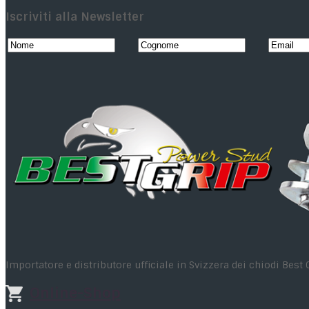
Iscriviti alla Newsletter
Importatore e distributore ufficiale in Svizzera dei chiodi Best 
Online-Shop