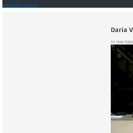
www.best-grip.ch
Daria 
In meritat