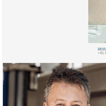
serv
+41 