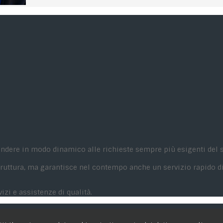
ondere in modo dinamico alle richieste sempre più esigenti del s
 struttura, ma garantisce nel contempo anche un servizio rapido d
zi e assistenze di qualità.