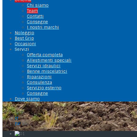
Chi siamo
Team
Contatti
Consegne
I nostri marchi
Noleggio
Best Grip
Occasioni
Servizi
Offerta completa
Allestimenti speciali
Servizi idraulici
Benne miscelatrici
Riparazioni
Consulenza
Servizio esterno
Consegne
Dove siamo
IT
DE