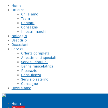
Home
Officina
Chi siamo
Team
Contatti
Consegne
I nostri marchi
Noleggio
Best Grip
Occasioni
Servizi
Offerta completa
Allestimenti speciali
Servizi idraulici
Benne miscelatrici
Riparazioni
Consulenza
Servizio esterno
Consegne
Dove siamo
Home
Officina