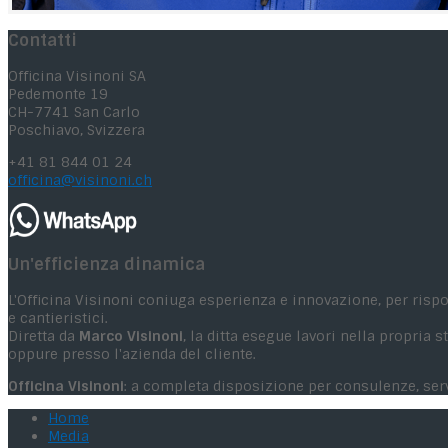
Contatti
Officina Visinoni SA
Pedemonte 19
CH-7741 San Carlo
Poschiavo, Svizzera
+41 81 844 01 24
officina@visinoni.ch
Un'efficienza dinamica
L'Officina Visinoni coniuga esperienza e innovazione, per risp
e cantieristici.
Diretta da
Marco Visinoni
, la ditta esegue lavori nella propria
oppure presso l'azienda del cliente.
Officina Visinoni
: a completa disposizione per consulenze, servi
Home
Media