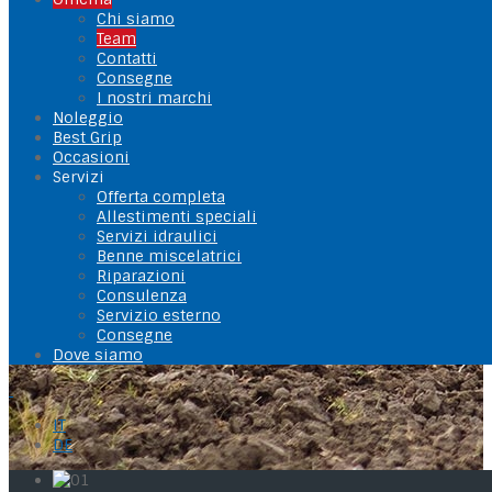
Chi siamo
Team
Contatti
Consegne
I nostri marchi
Noleggio
Best Grip
Occasioni
Servizi
Offerta completa
Allestimenti speciali
Servizi idraulici
Benne miscelatrici
Riparazioni
Consulenza
Servizio esterno
Consegne
Dove siamo
IT
DE